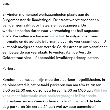
trap.
Gebouw De Holland
Rondleidingen, activiteiten en arrangementen
Er vinden momenteel werkzaamheden plaats aan de
Burgemeester de Raadtsingel. De straat wordt groener en
Museumcafé
veiliger gemaakt voor fietsers en voetgangers. De
werkzaamheden duren naar verwachting tot half augustus
Museumshop
2026. We willen u adviseren
deze link
te volgen met meer
Tuin en terras
infomatie en de actuele informatie over de werkzaamheden. U
kunt ook navigeren naar Aert de Gelderstraat 12 om vanaf daar
Arrangementen
een betaalde parkeerplaats te vinden. Aan de Aert de
Gelderstraat vind u 2 (betaalde) invalidenparkeerplaatsen.
Parkeren
Rondom het museum zijn meerdere parkeermogelijkheden. In
de binnenstad is het betaald parkeren van ma t/m za tussen
9.00 en 22.00 uur, op zondag tussen 12.00 en 17.00 uur.
Klik hier
voor meer informatie over parkeergarages in Dordrecht
.
Op parkeerterrein Weeskinderendijk kunt u voor €1 de hele
dag parkeren (de eerste 24 uur; wel uw auto aanmelden).