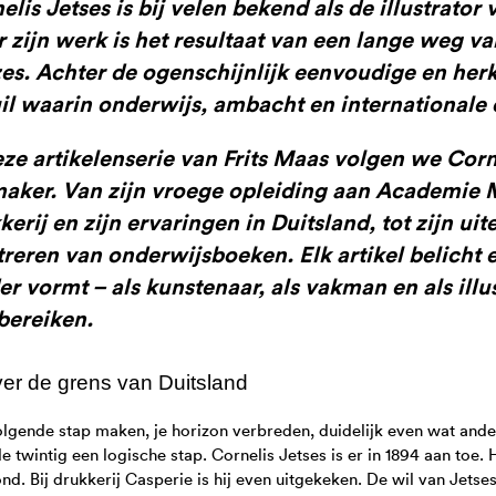
elis Jetses is bij velen bekend als de illustrator
 zijn werk is het resultaat van een lange weg v
es. Achter de ogenschijnlijk eenvoudige en her
il waarin onderwijs, ambacht en internationale e
eze artikelenserie van Frits Maas volgen we Corne
maker. Van zijn vroege opleiding aan Academie M
kerij en zijn ervaringen in Duitsland, tot zijn ui
streren van onderwijsboeken. Elk artikel belicht 
er vormt – als kunstenaar, als vakman en als illu
bereiken.
ver de grens van Duitsland
lgende stap maken, je horizon verbreden, duidelijk even wat and
e twintig een logische stap. Cornelis Jetses is er in 1894 aan toe. H
nd. Bij drukkerij Casperie is hij even uitgekeken. De wil van Jets