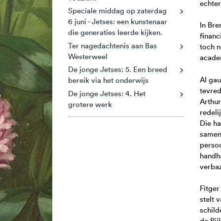
echter
Speciale middag op zaterdag
6 juni - Jetses: een kunstenaar
In Bre
die generaties leerde kijken.
financ
Ter nagedachtenis aan Bas
toch n
Westerweel
acade
De jonge Jetses: 5. Een breed
Al gau
bereik via het onderwijs
tevred
De jonge Jetses: 4. Het
Arthur
grotere werk
redeli
Die ha
samenw
persoo
handha
verba
Fitger
stelt 
schild
de Rij