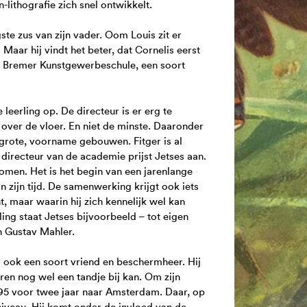
-lithografie zich snel ontwikkelt.
gste zus van zijn vader. Oom Louis zit er
 Maar hij vindt het beter, dat Cornelis eerst
de Bremer Kunstgewerbeschule, een soort
leerling op. De directeur is er erg te
over de vloer. En niet de minste. Daaronder
 grote, voorname gebouwen. Fitger is al
 directeur van de academie prijst Jetses aan.
omen. Het is het begin van een jarenlange
n zijn tijd. De samenwerking krijgt ook iets
nt, maar waarin hij zich kennelijk wel kan
ing staat Jetses bijvoorbeeld – tot eigen
en Gustav Mahler.
s ook een soort vriend en beschermheer. Hij
eren nog wel een tandje bij kan. Om zijn
1895 voor twee jaar naar Amsterdam. Daar, op
iveau. Hij komt onder de invloed van de