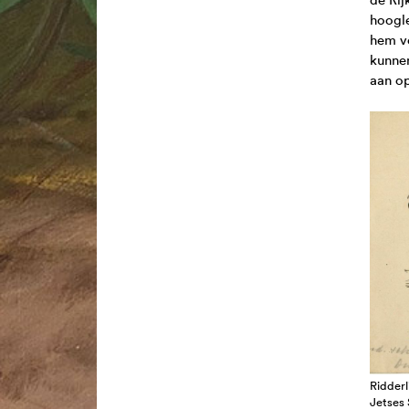
hoogle
hem vo
kunnen
aan op
Ridderl
Jetses 