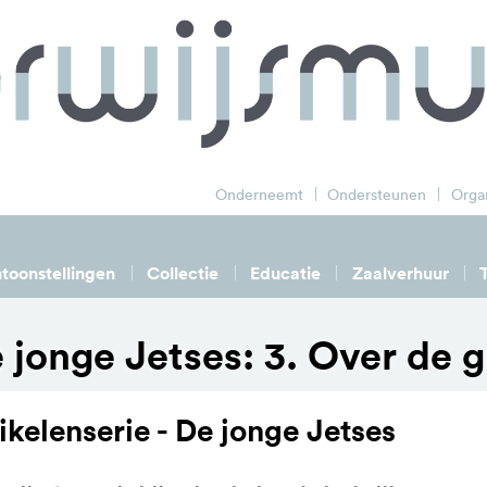
zoek
Onderneemt
Ondersteunen
Organ
toonstellingen
Collectie
Educatie
Zaalverhuur
 jonge Jetses: 3. Over de 
ikelenserie - De jonge Jetses