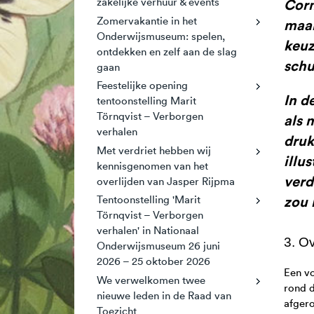
Corn
zakelijke verhuur & events
Zomervakantie in het
maar
Onderwijsmuseum: spelen,
keuz
ontdekken en zelf aan de slag
schu
gaan
Feestelijke opening
In d
tentoonstelling Marit
Törnqvist – Verborgen
als 
verhalen
druk
Met verdriet hebben wij
illu
kennisgenomen van het
verd
overlijden van Jasper Rijpma
zou 
Tentoonstelling 'Marit
Törnqvist – Verborgen
verhalen' in Nationaal
3. O
Onderwijsmuseum 26 juni
2026 – 25 oktober 2026
Een vo
We verwelkomen twee
rond d
nieuwe leden in de Raad van
afgero
Toezicht