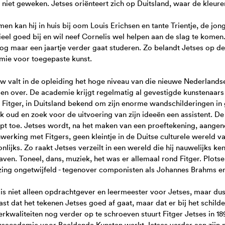
 niet geweken. Jetses oriënteert zich op Duitsland, waar de kleuren
men kan hij in huis bij oom Louis Erichsen en tante Trientje, de jon
ieel goed bij en wil neef Cornelis wel helpen aan de slag te komen.
og maar een jaartje verder gaat studeren. Zo belandt Jetses op 
mie voor toegepaste kunst.
w valt in de opleiding het hoge niveau van die nieuwe Nederlandse 
en over. De academie krijgt regelmatig al gevestigde kunstenaars 
 Fitger, in Duitsland bekend om zijn enorme wandschilderingen in
jk oud en zoek voor de uitvoering van zijn ideeën een assistent. De
pt toe. Jetses wordt, na het maken van een proeftekening, aangen
erking met Fitgers, geen kleintje in de Duitse culturele wereld va
nlijks. Zo raakt Jetses verzeilt in een wereld die hij nauwelijks ke
ven. Toneel, dans, muziek, het was er allemaal rond Fitger. Plotsel
zing ongetwijfeld - tegenover componisten als Johannes Brahms 
 is niet alleen opdrachtgever en leermeester voor Jetses, maar du
vast dat het tekenen Jetses goed af gaat, maar dat er bij het schild
erkwaliteiten nog verder op te schroeven stuurt Fitger Jetses in 
ksacademie voor Beeldende Kunsten werkt Jetses verder aan zijn n