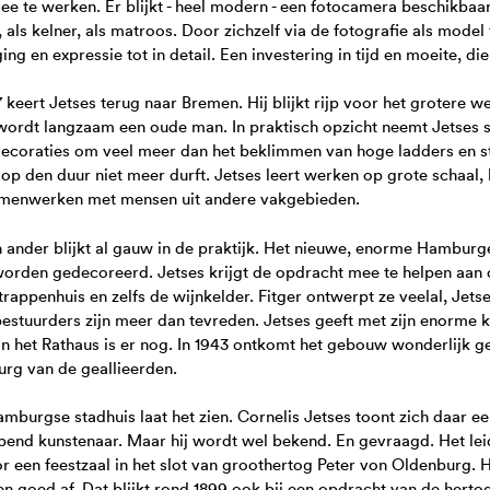
e te werken. Er blijkt - heel modern - een fotocamera beschikbaar
, als kelner, als matroos. Door zichzelf via de fotografie als model
ng en expressie tot in detail. Een investering in tijd en moeite, d
7 keert Jetses terug naar Bremen. Hij blijkt rijp voor het grotere 
ordt langzaam een oude man. In praktisch opzicht neemt Jetses s
ecoraties om veel meer dan het beklimmen van hoge ladders en st
 op den duur niet meer durft. Jetses leert werken op grote schaal
amenwerken met mensen uit andere vakgebieden.
 ander blijkt al gauw in de praktijk. Het nieuwe, enorme Hamburg
worden gedecoreerd. Jetses krijgt de opdracht mee te helpen aan
 trappenhuis en zelfs de wijnkelder. Fitger ontwerpt ze veelal, Jets
estuurders zijn meer dan tevreden. Jetses geeft met zijn enorme klu
 in het Rathaus is er nog. In 1943 ontkomt het gebouw wonderli
rg van de geallieerden.
mburgse stadhuis laat het zien. Cornelis Jetses toont zich daar
end kunstenaar. Maar hij wordt wel bekend. En gevraagd. Het lei
r een feestzaal in het slot van groothertog Peter von Oldenburg
en goed af. Dat blijkt rond 1899 ook bij een opdracht van de hert