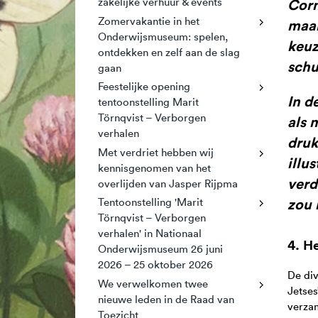
Corn
zakelijke verhuur & events
Zomervakantie in het
maar
Onderwijsmuseum: spelen,
keuz
ontdekken en zelf aan de slag
schu
gaan
Feestelijke opening
In d
tentoonstelling Marit
Törnqvist – Verborgen
als 
verhalen
druk
Met verdriet hebben wij
illu
kennisgenomen van het
verd
overlijden van Jasper Rijpma
zou 
Tentoonstelling 'Marit
Törnqvist – Verborgen
verhalen' in Nationaal
4. H
Onderwijsmuseum 26 juni
2026 – 25 oktober 2026
De div
We verwelkomen twee
Jetses
nieuwe leden in de Raad van
verzam
Toezicht