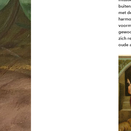
buiten
met de
harmon
voorma
gewoon
zich r
oude a