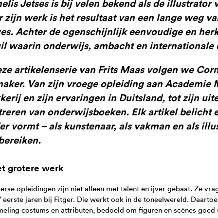
elis Jetses is bij velen bekend als de illustrator
 zijn werk is het resultaat van een lange weg v
es. Achter de ogenschijnlijk eenvoudige en her
il waarin onderwijs, ambacht en internationale e
eze artikelenserie van Frits Maas volgen we Corne
maker. Van zijn vroege opleiding aan Academie M
kerij en zijn ervaringen in Duitsland, tot zijn ui
streren van onderwijsboeken. Elk artikel belicht 
er vormt – als kunstenaar, als vakman en als illu
bereiken.
et grotere werk
erse opleidingen zijn niet alleen met talent en ijver gebaat. Ze v
’ eerste jaren bij Fitger. Die werkt ook in de toneelwereld. Daartoe
eling costums en attributen, bedoeld om figuren en scènes goed ui