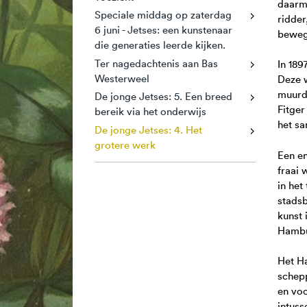
daarme
Speciale middag op zaterdag
ridder
6 juni - Jetses: een kunstenaar
bewegi
die generaties leerde kijken.
Ter nagedachtenis aan Bas
In 189
Westerweel
Deze w
muurd
De jonge Jetses: 5. Een breed
Fitger
bereik via het onderwijs
het s
De jonge Jetses: 4. Het
grotere werk
Een en
fraai 
in het
stadsb
kunst
Hambu
Het Ha
schepp
en voo
intuss