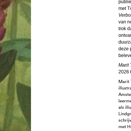
publi
met T
Verbo
van n
trok 
ontva
duurz
deze 
belev
Marit
2026 t
Marit 
illust
Amste
leerme
als il
Lindg
schrij
met H