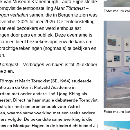
ek van Museum Kranenburgh Laura Eijpe stelde
örnqvist de tentoonstelling
Marit Törnqvist –
Foto: mauro k
rgen verhalen
samen, die in Bergen te zien was
ovember 2025 tot mei 2026. De tentoonstelling
daar veel bezoekers en werd enthousiast
ngen door pers en publiek. Deze overname is
aam en biedt bezoekers opnieuw de kans om
prachtige tekeningen (nogmaals) te bekijken en
en.
 Törnqvist – Verborgen verhalen
is tot 25 oktober
e zien.
Törnqvist Marit Törnqvist (SE, 1964) studeerde
ratie aan de Gerrit Rietveld Academie in
rdam met onder andere Thé Tjong-Khing als
ester. Direct na haar studie debuteerde Törnqvist
lustrator met een prentenboek voor Astrid
Foto: mauro k
ren, waarna samenwerking met een reeks andere
vers volgde. De bekendste samenwerking is die
ans en Monique Hagen in de kinderdichtbundel Jij