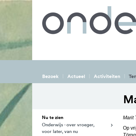
Bezoek
Actueel
Activiteiten
Ten
Ma
Nu te zien
Marit
Onderwijs - over vroeger,
Op vr
voor later, van nu
Törnq