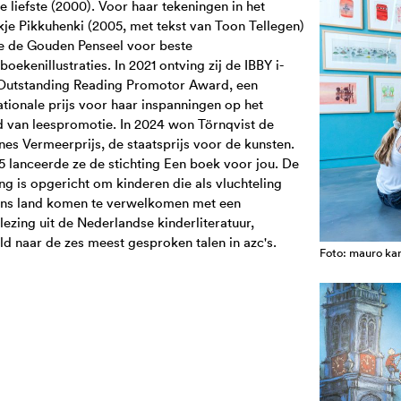
e liefste (2000). Voor haar tekeningen in het
je Pikkuhenki (2005, met tekst van Toon Tellegen)
e de Gouden Penseel voor beste
boekenillustraties. In 2021 ontving zij de IBBY i-
Outstanding Reading Promotor Award, een
ationale prijs voor haar inspanningen op het
 van leespromotie. In 2024 won Törnqvist de
es Vermeerprijs, de staatsprijs voor de kunsten.
5 lanceerde ze de stichting Een boek voor jou. De
ing is opgericht om kinderen die als vluchteling
ons land komen te verwelkomen met een
ezing uit de Nederlandse kinderliteratuur,
ld naar de zes meest gesproken talen in azc's.
Foto: mauro k