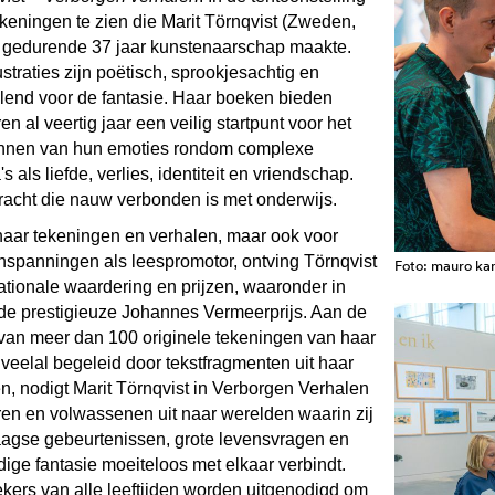
ekeningen te zien die Marit Törnqvist (Zweden,
 gedurende 37 jaar kunstenaarschap maakte.
ustraties zijn poëtisch, sprookjesachtig en
elend voor de fantasie. Haar boeken bieden
en al veertig jaar een veilig startpunt voor het
nnen van hun emoties rondom complexe
s als liefde, verlies, identiteit en vriendschap.
racht die nauw verbonden is met onderwijs.
haar tekeningen en verhalen, maar ook voor
inspanningen als leespromotor, ontving Törnqvist
Foto: mauro k
ationale waardering en prijzen, waaronder in
de prestigieuze Johannes Vermeerprijs. Aan de
van meer dan 100 originele tekeningen van haar
veelal begeleid door tekstfragmenten uit haar
n, nodigt Marit Törnqvist in Verborgen Verhalen
ren en volwassenen uit naar werelden waarin zij
aagse gebeurtenissen, grote levensvragen en
ige fantasie moeiteloos met elkaar verbindt.
kers van alle leeftijden worden uitgenodigd om