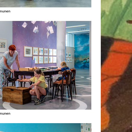
amunen
amunen