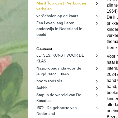
Marit Törnqvist - Verborgen
zijn t
verhalen
1964)
verScholen op de kaart
De ill
Een Leven lang Leren,
prikk
onderwijs in Nederland in
kinder
beeld
verke
thema'
Een k
Geweest
JETSES. KUNST VOOR DE
Voor 
KLAS
haar 
Nazipropaganda voor de
intern
jeugd, 1933 – 1945
2024 
boom roos vis
hand 
hand, 
Aahhh..!
boeke
Stap in de wereld van De
kinde
Bosatlas
alled
1572 - De geboorte van
oneind
Nederland
Bezoe