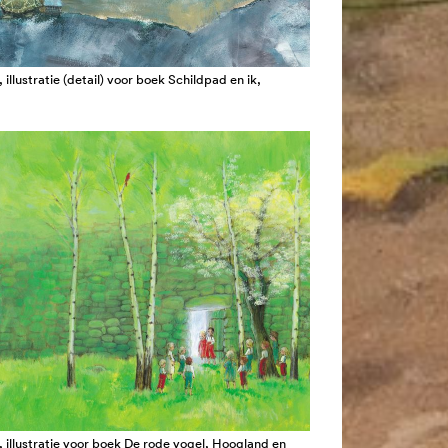
 illustratie (detail) voor boek Schildpad en ik,
, illustratie voor boek De rode vogel, Hoogland en