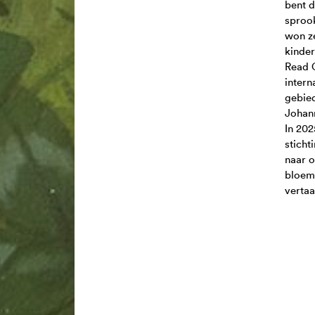
bent d
sprook
won z
kinder
Read 
intern
gebied
Johann
In 202
sticht
naar 
bloeml
vertaa