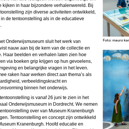
 kijken in haar bijzondere verhalenwereld. Bij
toonstelling zijn diverse activiteiten ontwikkeld,
in de tentoonstelling als in de educatieve
.
Foto: mauro k
het Onderwijsmuseum sluit het werk van
ist nauw aan bij de kern van de collectie en
e. Haar beelden en verhalen laten zien hoe
ren via boeken grip krijgen op hun gevoelens,
mgeving en belangrijke vragen in het leven.
ee raken haar werken direct aan thema’s als
aardigheid, verbeeldingskracht en
onsvorming binnen het onderwijs.
entoonstelling is vanaf 26 juni te zien in het
naal Onderwijsmuseum in Dordrecht. We nemen
tentoonstelling over van Museum Kranenburgh
gen. Tentoonstelling en concept zijn ontwikkeld
Museum Kranenburgh. Hoofd educatie en