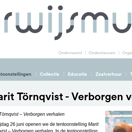
zoek
Onderneemt
Ondersteunen
Organ
toonstellingen
Collectie
Educatie
Zaalverhuur
rit Törnqvist - Verborgen 
 Törnqvist – Verborgen verhalen
ijdag 26 juni openen we de tentoonstelling
Marit
vist – Verborgen verhalen
. In de tentoonstelling