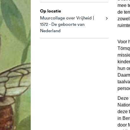
mee te
Op locatie
de ten
Muurcollage over Vrijheid |
zowel 
1572 - De geboorte van
ruimte
Nederland
Voor 
Törnqv
missi
kinde
hun o
Daarm
taalv
perso
Deze t
Natio
deze 
in Ber
door 