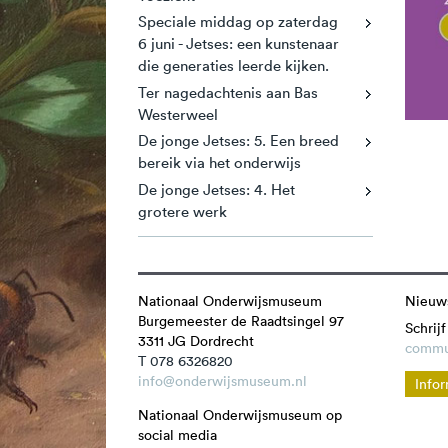
Speciale middag op zaterdag
6 juni - Jetses: een kunstenaar
die generaties leerde kijken.
Ter nagedachtenis aan Bas
Westerweel
De jonge Jetses: 5. Een breed
bereik via het onderwijs
De jonge Jetses: 4. Het
grotere werk
Nationaal Onderwijsmuseum
Nieuws
Burgemeester de Raadtsingel 97
Schrijf
3311 JG
Dordrecht
commu
T 078 6326820
info@onderwijsmuseum.nl
Infor
Nationaal Onderwijsmuseum op
social media