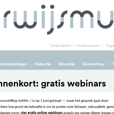
zoek
Onderneemt
Ondersteunen
Organ
toonstellingen
Collectie
Educatie
Zaalverhuur
nnenkort: gratis webinars
toonstelling
Aahhh..!
is op 1 juni gestopt — maar het gesprek gaat door.
ten hoe groot de behoefte is om te praten over lichaam, seksualiteit, ge
 nieuwe vorm:
vier gratis online webinars
waarin we samen dieper ingaan o