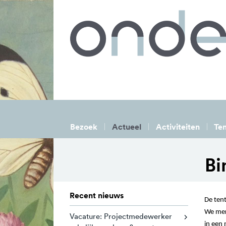
Bezoek
Actueel
Activiteiten
Ten
Bi
Recent nieuws
De ten
We merk
Vacature: Projectmedewerker
in een