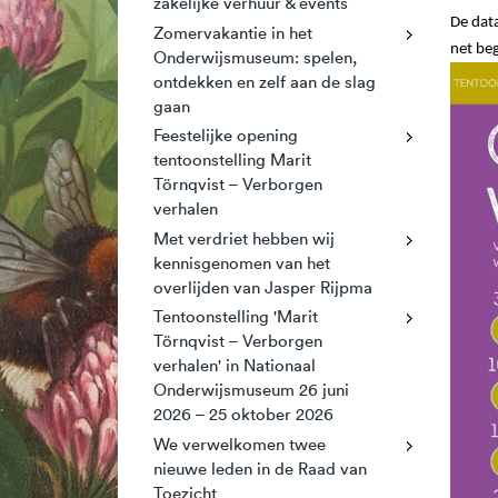
zakelijke verhuur & events
De data
Zomervakantie in het
net be
Onderwijsmuseum: spelen,
ontdekken en zelf aan de slag
gaan
Feestelijke opening
tentoonstelling Marit
Törnqvist – Verborgen
verhalen
Met verdriet hebben wij
kennisgenomen van het
overlijden van Jasper Rijpma
Tentoonstelling 'Marit
Törnqvist – Verborgen
verhalen' in Nationaal
Onderwijsmuseum 26 juni
2026 – 25 oktober 2026
We verwelkomen twee
nieuwe leden in de Raad van
Toezicht