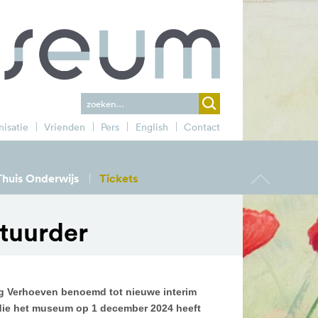
isatie
Vrienden
Pers
English
Contact
t
o
o
n
c
h
t
e
r
g
r
o
n
d
o
t
Thuis Onderwijs
Tickets
a
f
o
stuurder
g Verhoeven benoemd tot nieuwe interim
, die het museum op 1 december 2024 heeft