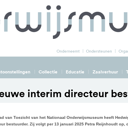
zoek
Onderneemt
Ondersteunen
Organ
toonstellingen
Collectie
Educatie
Zaalverhuur
euwe interim directeur be
ad van Toezicht van het Nationaal Onderwijsmuseum heeft Hedwi
eur bestuurder. Zij volgt per 13 januari 2025 Petra Reijnhoudt op