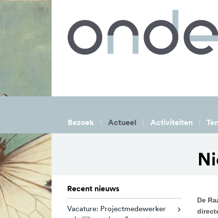
Bezoek
Actueel
Activiteiten
Ten
Ni
Recent nieuws
De Ra
Vacature: Projectmedewerker
direct