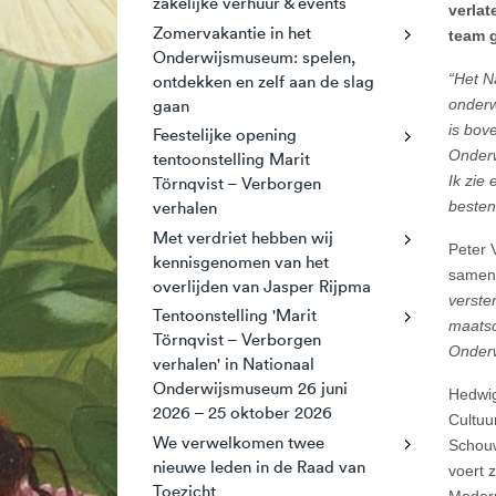
zakelijke verhuur & events
verlat
Zomervakantie in het
team 
Onderwijsmuseum: spelen,
“Het N
ontdekken en zelf aan de slag
onderw
gaan
is bov
Feestelijke opening
Onderw
tentoonstelling Marit
Ik zie
Törnqvist – Verborgen
besten
verhalen
Met verdriet hebben wij
Peter 
kennisgenomen van het
samen
overlijden van Jasper Rijpma
verste
Tentoonstelling 'Marit
maatsc
Törnqvist – Verborgen
Onderw
verhalen' in Nationaal
Onderwijsmuseum 26 juni
Hedwig
2026 – 25 oktober 2026
Cultuu
We verwelkomen twee
Schouw
nieuwe leden in de Raad van
voert 
Toezicht
Modern