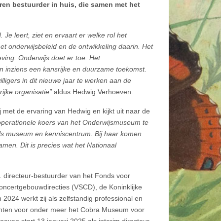
en bestuurder in huis, die samen met het
e leert, ziet en ervaart er welke rol het
het onderwijsbeleid en de ontwikkeling daarin. Het
ving. Onderwijs doet er toe. Het
n inziens een kansrijke en duurzame toekomst.
ligers in dit nieuwe jaar te werken aan de
ijke organisatie”
aldus Hedwig Verhoeven.
 met de ervaring van Hedwig en kijkt uit naar de
operationele koers van het Onderwijsmuseum te
als museum en kenniscentrum. Bij haar komen
amen. Dit is precies wat het Nationaal
. directeur-bestuurder van het Fonds voor
Concertgebouwdirecties (VSCD), de Koninklijke
024 werkt zij als zelfstandig professional en
drachten voor onder meer het Cobra Museum voor
en start 13 januari 2025 als interim directeur