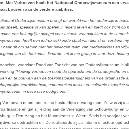
en. Met Verhoeven haalt het Nationaal Onderwijsmuseum een ervar
gaat bouwen aan de verdere ambities.
ationaal Onderwijsmuseum brengt de wereld van het onderwijs in beeld. J
ijs speelt, speelde of kan spelen in ieders leven en biedt ook zicht op 
endien een belangrijke spiegel voor actuele vraagstukken in de samenle
ijsmuseum heeft een indrukwekkende staat van dienst en verdient mij
 er naar uit om samen met het bevlogen team van medewerkers en vrijwil
digheid van die toekomst. Daarom zet ik me graag in voor deze belangr
Vrancken, voorzitter Raad van Toezicht van het Onderwijsmuseum is blij
werking
“Hedwig Verhoeven heeft de opdracht om de strategische en 
rken en te bouwen aan de toekomstbestendigheid van de organisatie 
happelijke betrokkenheid, commercieel inzicht en culturele expertise s
ijsmuseum in deze fase nodig heeft.”
 Verhoeven neemt een ruime bestuurlijke ervaring mee. Zo was zij o.a
rparticipatie en gaf zij leiding aan de Vereniging van Schouwburg- en 
burg in Den Haag en het Munttheater in Weert. Sinds het voorjaar van 2
zij diverse opdrachten uit. Zo realiseerde zij als interim directeur op
e kunsten in Amstelveen en de Dordrechtse Museumorganisatie. Verhoev