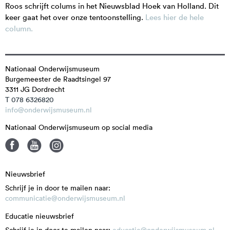
Roos schrijft colums in het Nieuwsblad Hoek van Holland. Dit
keer gaat het over onze tentoonstelling.
Lees hier de hele
column.
Nationaal Onderwijsmuseum
Burgemeester de Raadtsingel 97
3311 JG
Dordrecht
T 078 6326820
info@onderwijsmuseum.nl
Nationaal Onderwijsmuseum op social media
Nieuwsbrief
Schrijf je in door te mailen naar:
communicatie@onderwijsmuseum.nl
Educatie nieuwsbrief
Schrijf je in door te mailen naar:
educatie@onderwijsmuseum.nl