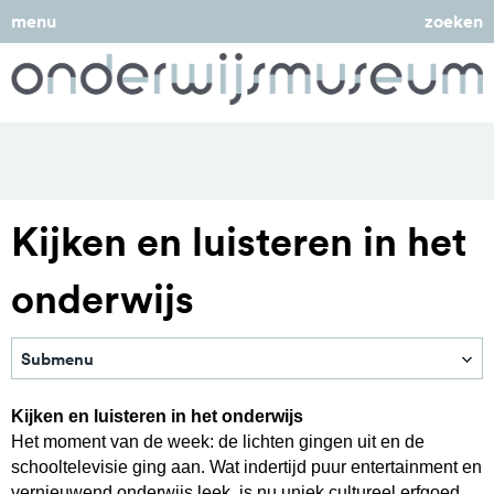
menu
zoeken
Kijken en luisteren in het
onderwijs
Submenu
Keuze uit de Collectie
Kijken en luisteren in het onderwijs
Materiaal schenken
Het moment van de week: de lichten gingen uit en de
schooltelevisie ging aan. Wat indertijd puur entertainment en
Bruiklenen
vernieuwend onderwijs leek, is nu uniek cultureel erfgoed.