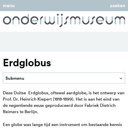
menu
zoeken
Erdglobus
Submenu
Keuze uit de Collectie
Deze Duitse Erdglobus, oftewel aardglobe, is het ontwerp van
Prof. Dr. Heinrich Kiepert (1818-1899). Het is aan het eind van
Materiaal schenken
de negentiende eeuw geproduceerd door Fabriek Dietrich
Bruiklenen
Reimers te Berlijn.
Beeld aanvragen
Een globe was lange tijd een instrument om bestaande kennis