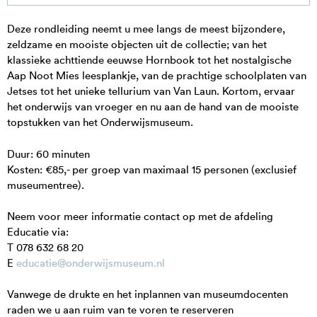
Voortgezet onderwijs
Volwassenen
Deze rondleiding neemt u mee langs de meest bijzondere,
MBO / HBO / WO
zeldzame en mooiste objecten uit de collectie; van het
Kinderfeestje
In de klas
klassieke achttiende eeuwse Hornbook tot het nostalgische
BSO's
Aap Noot Mies leesplankje, van de prachtige schoolplaten van
Jetses tot het unieke tellurium van Van Laun. Kortom, ervaar
het onderwijs van vroeger en nu aan de hand van de mooiste
topstukken van het Onderwijsmuseum.
Duur: 60 minuten
Kosten: €85,- per groep van maximaal 15 personen (exclusief
museumentree).
Neem voor meer informatie contact op met de afdeling
Educatie via:
T 078 632 68 20
E
educatie@onderwijsmuseum.nl
Vanwege de drukte en het inplannen van museumdocenten
raden we u aan ruim van te voren te reserveren