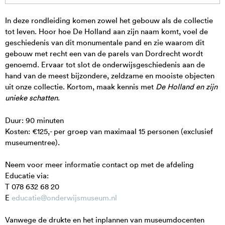
Voortgezet onderwijs
Volwassenen
In deze rondleiding komen zowel het gebouw als de collectie
MBO / HBO / WO
tot leven. Hoor hoe De Holland aan zijn naam komt, voel de
Kinderfeestje
In de klas
geschiedenis van dit monumentale pand en zie waarom dit
BSO's
gebouw met recht een van de parels van Dordrecht wordt
genoemd. Ervaar tot slot de onderwijsgeschiedenis aan de
hand van de meest bijzondere, zeldzame en mooiste objecten
uit onze collectie. Kortom, maak kennis met
De Holland en zijn
unieke schatten
.
Duur: 90 minuten
Kosten: €125,- per groep van maximaal 15 personen (exclusief
museumentree).
Neem voor meer informatie contact op met de afdeling
Educatie via:
T 078 632 68 20
E
educatie@onderwijsmuseum.nl
Vanwege de drukte en het inplannen van museumdocenten