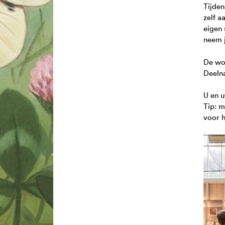
Tijden
zelf a
eigen 
neem j
De wor
Deelna
U en u
Tip: m
voor h