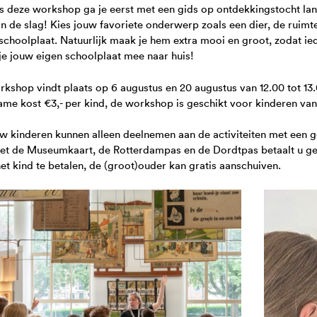
s deze workshop ga je eerst met een gids op ontdekkingstocht la
an de slag! Kies jouw favoriete onderwerp zoals een dier, de ruim
schoolplaat. Natuurlijk maak je hem extra mooi en groot, zodat ied
e jouw eigen schoolplaat mee naar huis!
kshop vindt plaats op 6 augustus en 20 augustus van 12.00 tot 13
me kost €3,- per kind, de workshop is geschikt voor kinderen vana
w kinderen kunnen alleen deelnemen aan de activiteiten met een 
et de Museumkaart, de Rotterdampas en de Dordtpas betaalt u ge
et kind te betalen, de (groot)ouder kan gratis aanschuiven.