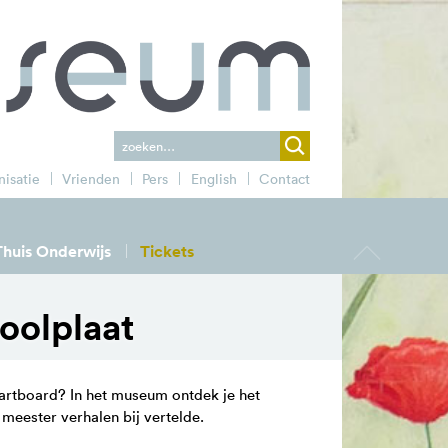
isatie
Vrienden
Pers
English
Contact
t
o
o
n
c
h
t
e
r
g
r
o
n
d
o
t
Thuis Onderwijs
Tickets
a
f
o
oolplaat
martboard? In het museum ontdek je het
 meester verhalen bij vertelde.