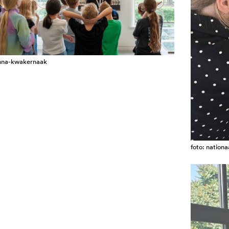
enna-kwakernaak
foto: nation