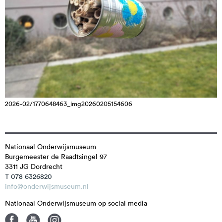
2026-02/1770648463_img20260205154606
Nationaal Onderwijsmuseum
Burgemeester de Raadtsingel 97
3311 JG
Dordrecht
T 078 6326820
info@onderwijsmuseum.nl
Nationaal Onderwijsmuseum op social media